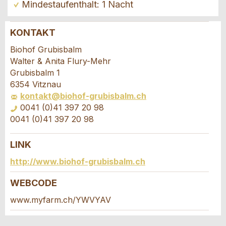
Mindestaufenthalt: 1 Nacht
KONTAKT
Anzeige beanstanden
Anzeige weiterempfehlen
Biohof Grubisbalm
Walter & Anita Flury-Mehr
Ihr Feedback wird sehr geschätzt!
Empfehlen Sie diese Anzeige an Freunde weiter.
Grubisbalm 1
6354 Vitznau
kontakt@biohof-grubisbalm.ch
Allgemeines Feedback
0041 (0)41 397 20 98
Anzeige nicht mehr gültig
0041 (0)41 397 20 98
Anzeige unvollständig
LINK
Buchungsanfrage
http://www.biohof-grubisbalm.ch
Verfassen Sie eine Nachricht für die
WEBCODE
Kontaktpersonen dieser Anzeige.
www.myfarm.ch/YWVYAV
* Eingabe erforderlich
Anreise *